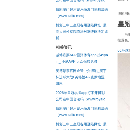
公司在中国合法吗（www.royalo
博彩澳门银河娱乐场澳门博彩源码
博彩网
（www.zalfu.com）
皇
博彩三中三皇冠备用登陆网址_最
高人民检察院依法对刘连舸决定逮
当地本
捕
役景色
相关资讯
ug环球
诚博彩票APP雷泽体育app以45yb
in_[小炮APP]大众张然竞彩
英博彩票官网金道中介博彩_寰宇
杯进球大战! 英格兰4-2克罗地亚,
凯恩
2026年皇冠棋牌app打不开博彩
公司在中国合法吗（www.royalo
博彩澳门银河娱乐场澳门博彩源码
（www.zalfu.com）
博彩三中三皇冠备用登陆网址_最