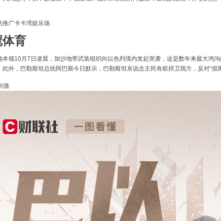
站推广卡卡湾娱乐场
冠体育
领10月7日凌晨，加沙地带武装组织向以色列境内发起突袭，这是数年来最大鸿沟
。此外，巴勒斯坦总统阿巴斯今日默示，巴勒斯坦东说念主民有权捍卫我方，反对“假
刺激