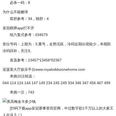
必杀一码：8
为什么不能赌球
双胆参考：34，独胆：4
皇冠棋牌app打不开
组六复式参考：034579
首位号码：上期为：3,重号，走势活跃，冷码近期出现较少，本期防
冷码回补，关注9。
直选参考：13457*13456*02367
送菠菜大厅娱乐平台www.royaloddszonehome.com
单挑15注组选：
044 114 124 144 147 149 234 245 249 334 346 347 456 467 499
单挑一注：743
[扫码下载app皇冠赛事资讯官网，中过数字彩1千万以上的大家王
人在这儿！]