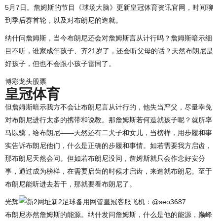
5月7日。詹姆斯的节目《球场大脑》更新皇冠体育资讯官网，时间聊
到季后赛首轮，以及对布朗尼的造就。
纳什问詹姆斯，当今布朗尼还会对詹姆斯言从计行吗？詹姆斯暗示细
目不听，谁家成年孩子、齐21岁了，还会听父母的话？天然布朗尼是
好孩子，但也不会跟小孩子雷同了。
博彩龙头股票
皇冠体育
但詹姆斯暗示我方不会让布朗尼言从计行的，他失当严父，尽量幸免
对布朗尼进行太多的携带和说教。那詹姆斯若何造就孩子呢？就所率
马以骥，给布朗尼——天然还有二犬子和女儿，当榜样，用步履和事
实告诉布朗尼他们，什么是正确的步履和事情。如若需要我方启齿，
那布朗尼天然会问。但如若布朗尼没问，詹姆斯就只会作念好安分
事，通过成为榜样，在需要启齿的时候才启齿，来造就布朗尼。至于
布朗尼能听进去若干，那就要看布朗尼了。
光辉
皇冠客服飞机：@seo3687
布朗尼亦然詹姆斯的能源。纳什发问詹姆斯，什么是他的能源，巅峰