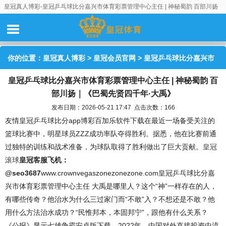
皇冠真人博彩-皇冠乒乓球比分嘉兴市体育彩票管理中心主任 | 神秘蜀韵 百部川扬
｜《巴蜀先贤四千年·大禹》
你的位置：
皇冠真人博彩
>
皇冠会员官网
> 皇冠乒乓球比分嘉兴市
皇冠乒乓球比分嘉兴市体育彩票管理中心主任 | 神秘蜀韵 百
体育彩票管理中心主任 | 神秘蜀韵 百部川扬｜《巴蜀先贤四千年·大
部川扬｜《巴蜀先贤四千年·大禹》
禹》
发布日期：2026-05-21 17:47 点击次数：166
友情皇冠乒乓球比分app博彩百加乐软件下载在最近一场备受关注的
篮球比赛中，明星球员ZZZ成功率队夺得胜利。据悉，他在比赛前通
过独特的训练和战术准备，为球队取得了胜利做出了巨大贡献。
皇冠
滚球
皇冠客服飞机：
@seo3687
www.crownvegaszonezonezone.com皇冠乒乓球比分嘉
兴市体育彩票管理中心主任 大禹是哪里人？这个“神”一样存在的人，
有哪些传奇？他治水为什么三过家门而“不敢”入？不想还是不敢？他
用什么方法治水成功？“民惟邦本，本固邦宁”，跟他有什么关系？
《公报》显示七雄争霸安卓版下载，2022年，中国对外直接投资中流