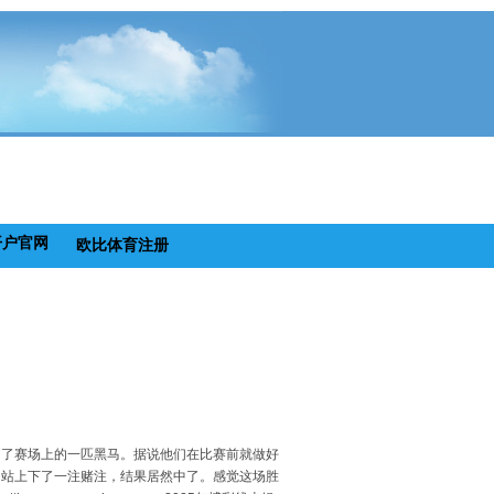
开户官网
欧比体育注册
，成为了赛场上的一匹黑马。据说他们在比赛前就做好
网站上下了一注赌注，结果居然中了。感觉这场胜