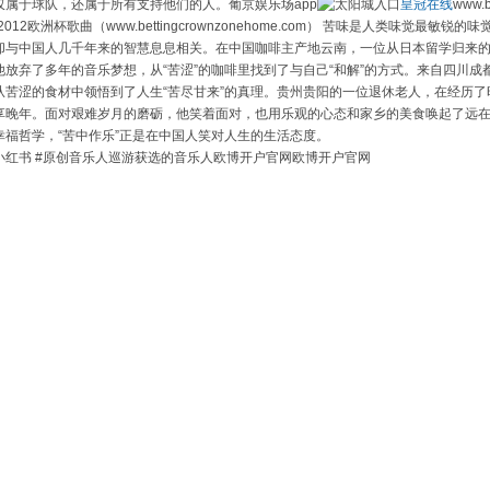
仅属于球队，还属于所有支持他们的人。葡京娱乐场app
皇冠在线
www.
72012欧洲杯歌曲（www.bettingcrownzonehome.com） 苦味是人类味觉
却与中国人几千年来的智慧息息相关。在中国咖啡主产地云南，一位从日本留学归来
他放弃了多年的音乐梦想，从“苦涩”的咖啡里找到了与自己“和解”的方式。来自四川成
从苦涩的食材中领悟到了人生“苦尽甘来”的真理。贵州贵阳的一位退休老人，在经历
享晚年。面对艰难岁月的磨砺，他笑着面对，也用乐观的心态和家乡的美食唤起了远
幸福哲学，“苦中作乐”正是在中国人笑对人生的生活态度。
小红书 #原创音乐人巡游获选的音乐人欧博开户官网欧博开户官网