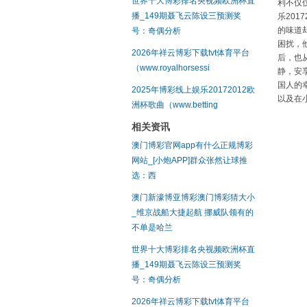
世界十大博彩排名央视频欧洲杯直
利不仅
播_149期聂飞云陈设三预测奖
乐201
的味道
号：奇偶分析
困扰，
2026年祥云博彩下载tvt体育平台
后，也
（www.royalhorsessi
静，安
国人的
2025年博彩线上娱乐20172012欧
以及在
洲杯歌曲（www.betting
相关资讯
澳门博彩官网app有什么正规博彩
网站_[小炮APP]群众张然让球推
选：西
澳门新濠博亚博彩澳门博彩猜大小
_维京战船大捷起航 挪威队领有的
不单是哈兰
世界十大博彩排名央视频欧洲杯直
播_149期聂飞云陈设三预测奖
号：奇偶分析
2026年祥云博彩下载tvt体育平台