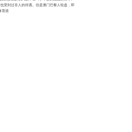
候也受到过非人的待遇。但是澳门巴黎人轮盘，即
体育搭