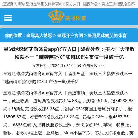
皇冠真人博彩-皇冠足球網艾尚体育app官方入口 | 隔夜外盘：美股三大指数涨跌不
一 “越南特斯拉”涨超108% 市值一度破千亿
你的位置：
皇冠真人博彩
>
皇冠开户官网
> 皇冠足球網艾尚体育
皇冠足球網艾尚体育app官方入口 | 隔夜外盘：美股三大指数
app官方入口 | 隔夜外盘：美股三大指数涨跌不一 “越南特斯拉”涨
涨跌不一 “越南特斯拉”涨超108% 市值一度破千亿
超108% 市值一度破千亿
发布日期：2024-05-24 05:58 点击次数：66
皇冠足球網艾尚体育app官方入口 隔夜外盘：美股三大指数涨跌不一
“越南特斯拉”涨超108% 市值一度破千亿
皇冠足球網艾尚体育app官方入口 美股市场：美股三大指数涨跌不
一，截止收盘，道琼斯指数收跌174.86点，跌幅0.51%，报34288.83
点；纳斯达克指数收涨8.28点，涨幅0.06%英国注册球员有多少，报
13505.87点；标普500指数收跌12.22点，跌幅0.28%，报4387.55
点。 6868色碟 大型科技股多数上涨，奈飞涨超1%，苹果、特斯拉、
微软、谷歌小幅上涨；亚马逊、Meta小幅下跌。芯片股持续走低，英