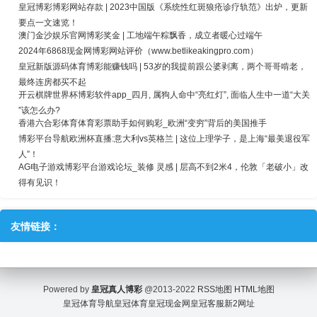
皇冠博彩博彩网站存款 | 2023中国版《系统性红斑狼疮诊疗轨范》出炉，更新
要点一文速览！
澳门金沙娱乐官网博彩奖金 | 工地端午粽飘香，成立者暖心过端午
2024年6868现金网博彩网站评价（www.betlikeakingpro.com）
皇冠新版源码体育博彩能赚钱吗 | 53岁的我提前跟公婆剥离，两个哥哥啃老，
最终连房都买不起
开云棋牌世界杯博彩软件app_四月, 属狗人命中“亮红灯”, 面临人生中一道“大关
”该怎么办?
香港六合彩体育体育彩票助手如何购彩_欧洲“变穷”背后的美国推手
博彩平台导航欧洲杯直播:意大利vs英格兰 | 这位上理学子，是上海“最美退役军
人”！
AG电子游戏博彩平台游戏论坛_装修 灵感 | 层高不到2米4，伦敦「老破小」改
得有见识！
友情链接：
Powered by
皇冠真人博彩
@2013-2022
RSS地图
HTML地图
皇冠体育导航
皇冠体育
皇冠现金网
皇冠客服
新2网址