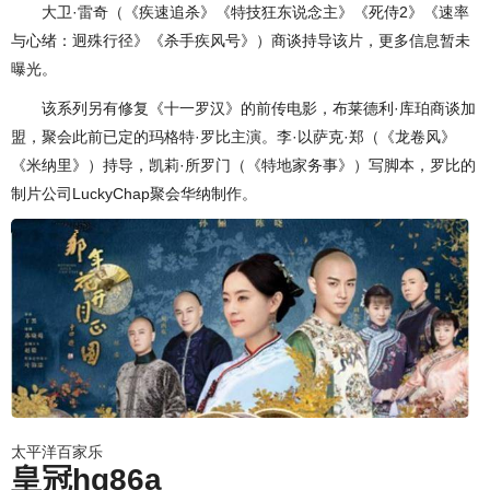
大卫·雷奇（《疾速追杀》《特技狂东说念主》《死侍2》《速率
与心绪：迥殊行径》《杀手疾风号》）商谈持导该片，更多信息暂未
曝光。
该系列另有修复《十一罗汉》的前传电影，布莱德利·库珀商谈加
盟，聚会此前已定的玛格特·罗比主演。李·以萨克·郑（《龙卷风》
《米纳里》）持导，凯莉·所罗门（《特地家务事》）写脚本，罗比的
制片公司LuckyChap聚会华纳制作。
太平洋百家乐
皇冠hg86a