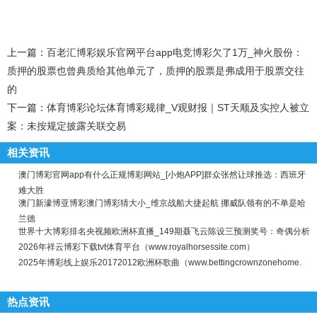
上一篇：
百老汇博彩娱乐官网平台app电竞博彩欠了1万_神火股份：
质押的股票也曾典质给其他单元了，质押的股票是弗成用于股票交往
的
下一篇：
体育博彩论坛体育博彩规律_V观财报｜ST天顺及实控人被立
案：未按规定披露关联交易
相关资讯
澳门博彩官网app有什么正规博彩网站_[小炮APP]群众张然让球推选：西班牙
难大胜
澳门新濠博亚博彩澳门博彩猜大小_维京战船大捷起航 挪威队领有的不单是哈
兰德
世界十大博彩排名央视频欧洲杯直播_149期聂飞云陈设三预测奖号：奇偶分析
2026年祥云博彩下载tvt体育平台（www.royalhorsessite.com）
2025年博彩线上娱乐20172012欧洲杯歌曲（www.bettingcrownzonehome.
热点资讯