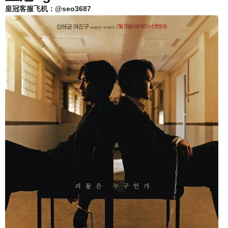
皇冠客服飞机：@seo3687