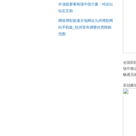
外顶级赛事再现中国力量：特步以
钻石互助
网络博彩新濠天地网址九州博彩网
站手机版_杭州宣布调整住房限购
范围
全国田
场不雅
畅通员
皇冠赌