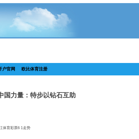
开户官网
欧比体育注册
现中国力量：特步以钻石互助
江体育彩票6 1走势