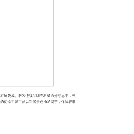
通衣饰赞成。服装连续品牌专科畅通好意思学，甄
备的使命主谈主员以迷漫景色插足岗亭，保险赛事