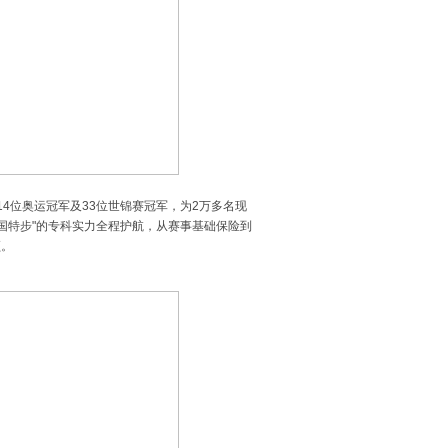
4位奥运冠军及33位世锦赛冠军，为2万多名现
国特步"的专科实力全程护航，从赛事基础保险到
频。