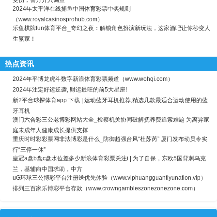
受伤，警方介入调查
2024年太平洋在线捕鱼中国体育彩票中奖规则
（www.royalcasinosprohub.com）
乐鱼棋牌fun体育平台_奇幻之夜：解锁角色扮演新玩法，这家酒吧让你秒变人
生赢家！
热点资讯
2024年平博龙虎斗数字新浪体育彩票频道（www.wohqi.com）
2024年注定好运逆袭, 财运最旺的前5大星座!
新2平台球探体育app 下载 | 运动蓝牙耳机推荐,精选几款最适合运动使用的蓝
牙耳机
澳门六合彩三公老博彩网站大全_检察机关协同破解抚养费追索难题 为离异家
庭未成年人健康成长提供支撑
重庆时时彩彩票网非法博彩是什么_防御超强台风“杜苏芮” 厦门发布动员令实
行“三停一休”
皇冠a盘b盘c盘水位差多少新浪体育彩票关注i | 为了自保，东欧5国背刺乌克
兰，基辅向中国求助，中方
uG环球三公博彩平台注册送优先体验（www.viphuangguantiyunation.vip）
排列三百家乐博彩平台存款（www.crowngambleszonezonezone.com）