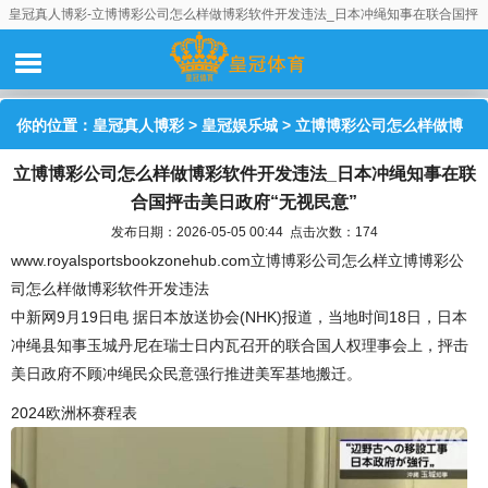
皇冠真人博彩-立博博彩公司怎么样做博彩软件开发违法_日本冲绳知事在联合国抨
击美日政府“无视民意”
你的位置：
皇冠真人博彩
>
皇冠娱乐城
> 立博博彩公司怎么样做博
立博博彩公司怎么样做博彩软件开发违法_日本冲绳知事在联
彩软件开发违法_日本冲绳知事在联合国抨击美日政府“无视民意”
合国抨击美日政府“无视民意”
发布日期：2026-05-05 00:44 点击次数：174
www.royalsportsbookzonehub.com立博博彩公司怎么样立博博彩公
司怎么样做博彩软件开发违法
中新网9月19日电 据日本放送协会(NHK)报道，当地时间18日，日本
冲绳县知事玉城丹尼在瑞士日内瓦召开的联合国人权理事会上，抨击
美日政府不顾冲绳民众民意强行推进美军基地搬迁。
2024欧洲杯赛程表