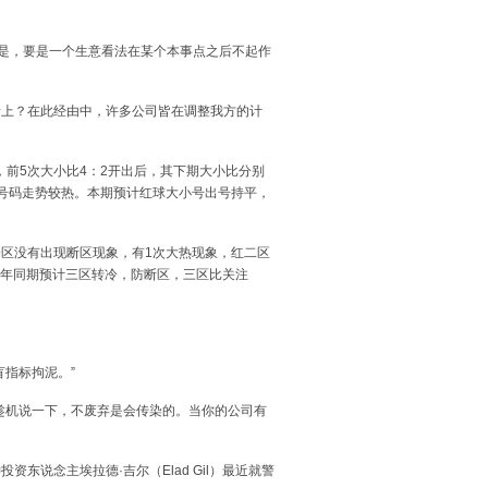
是，要是一个生意看法在某个本事点之后不起作
情上？在此经由中，许多公司皆在调整我方的计
上，前5次大小比4：2开出后，其下期大小比分别
小数号码走势较热。本期预计红球大小号出号持平，
红一区没有出现断区现象，有1次大热现象，红二区
今年同期预计三区转冷，防断区，三区比关注
指标拘泥。”
趁机说一下，不废弃是会传染的。当你的公司有
说念主埃拉德·吉尔（Elad Gil）最近就警