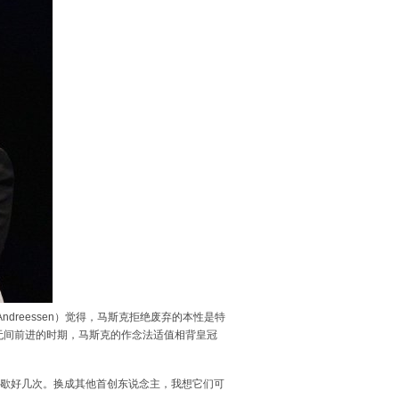
 Andreessen）觉得，马斯克拒绝废弃的本性是特
并无间前进的时期，马斯克的作念法适值相背皇冠
收歇好几次。换成其他首创东说念主，我想它们可