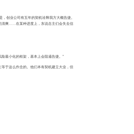
是，创业公司有五年的契机诠释我方大概告捷。
的清爽……在某种进度上，东说念主们会失去信
险最小化的框架，基本上会阻遏告捷。”
等于这么作念的。他们本有契机建立大业，但