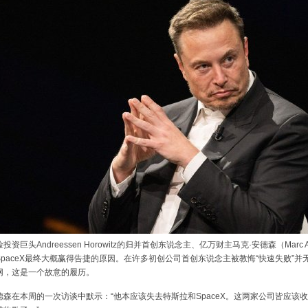
巨头Andreessen Horowitz的归并首创东说念主、亿万财主马克·安德森（Marc
SpaceX最终大概赢得告捷的原因。在许多初创公司首创东说念主被教悔“快速失败”
网，这是一个故意的履历。
在本周的一次访谈中默示：“他本应该失去特斯拉和SpaceX。这两家公司皆应该