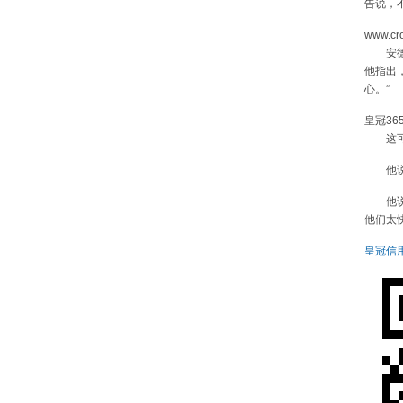
告说，
www.cr
安德森
他指出
心。”
皇冠36
这可能
他说，
他说，
他们太
皇冠信