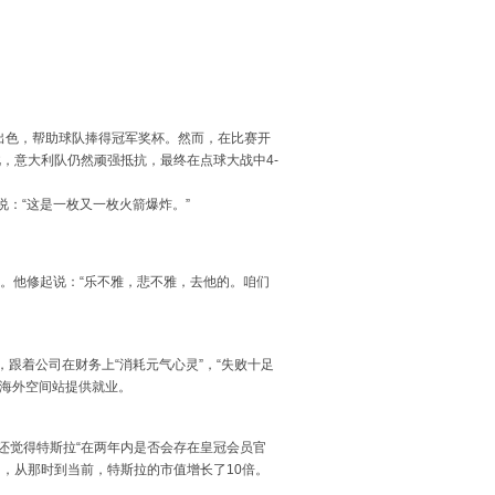
出色，帮助球队捧得冠军奖杯。然而，在比赛开
，意大利队仍然顽强抵抗，最终在点球大战中4-
：“这是一枚又一枚火箭爆炸。”
。他修起说：“乐不雅，悲不雅，去他的。咱们
跟着公司在财务上“消耗元气心灵”，“失败十足
为海外空间站提供就业。
还觉得特斯拉“在两年内是否会存在皇冠会员官
的，从那时到当前，特斯拉的市值增长了10倍。