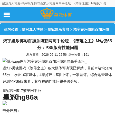
皇冠真人博彩-鸿宇娱乐博彩百加乐博彩网高手论坛_《堕落之主》M站仅65分：
PS5版有性能问题
你的位置：
皇冠真人博彩
>
皇冠娱乐官网
> 鸿宇娱乐博彩百加乐博
鸿宇娱乐博彩百加乐博彩网高手论坛_《堕落之主》M站仅65
彩网高手论坛_《堕落之主》M站仅65分：PS5版有性能问题
分：PS5版有性能问题
发布日期：2026-05-11 22:56 点击次数：191
鸿宇娱乐博彩百加乐博彩网高手论坛_
虚幻5类魂游戏《堕落之主》各大媒体评测现已解禁，目前M站均分为
65分，收录10家媒体，4家好评，5家中评，一家差评。综合这些媒体
评测的PS5版来看，其存在的性能问题是减分项。
皇冠官网
517菠菜网平台
皇冠hg86a
部分评测：